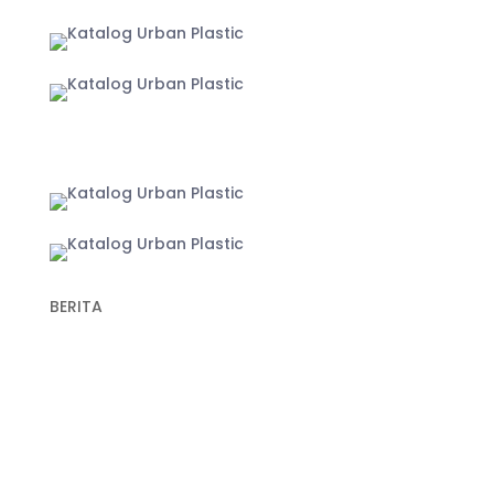
Yogyakarta
BERITA
Recent Post
Keunggulan Plastik Cor dalam Konstruksi
untuk Hasil Pengecoran yang Lebih Optimal
Fungsi Plastik Cor Jalan dan Spesifikasi
Cermat Memilih Produk Berkualitas