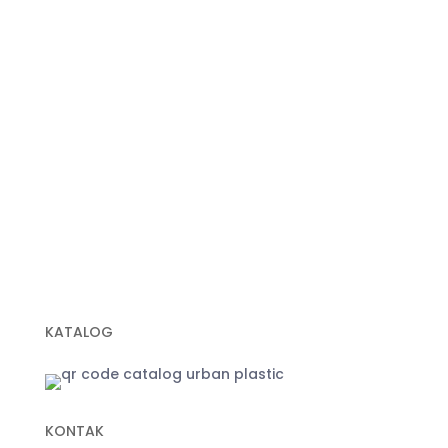
Plastik Sampah Medis
Geomembrane
Geocell
Geogrid
Geobox
Geotextile Woven
Geotextile Non Woven
Plastik Sampah Hitam
KATALOG
KONTAK