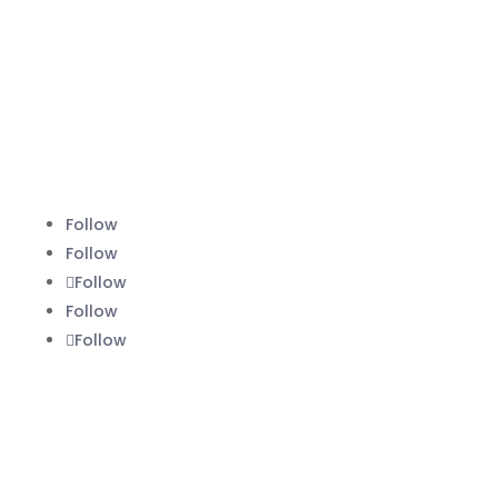
+62 822-9933-3938 (Panni)
+62 811-9151-338 (Anna)
+62 811-1721-338 (Ais)
info@urbanplastic.id
Follow
Follow
Follow
Follow
Follow
MARKETPLACE
Jakarta