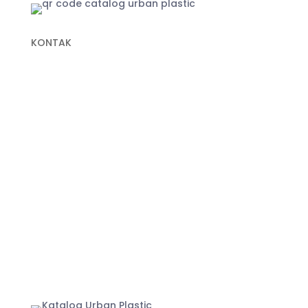
KONTAK
+62 822-9933-3938 (Panni)
+62 811-9151-338 (Anna)
+62 811-1721-338 (Ais)
info@urbanplastic.id
MARKETPLACE
Jakarta