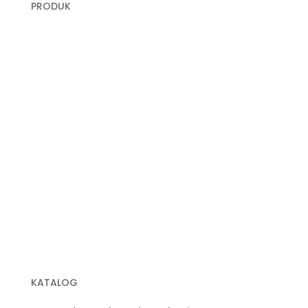
PRODUK
Plastik Cor
Plastik Sampah Medis
Geomembrane
Geocell
Geogrid
Geobox
Geotextile Woven
Geotextile Non Woven
Plastik Sampah Hitam
KATALOG