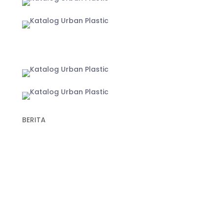
Yogyakarta
BERITA
Recent Post
Keunggulan Plastik Cor dalam Konstruksi untuk
Hasil Pengecoran yang Lebih Optimal
Fungsi Plastik Cor Jalan dan Spesifikasi Cermat
Memilih Produk Berkualitas
Fungsi Plastik Cor Beton untuk Berbagai