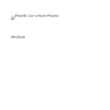
PRODUK
Plastik Cor
Plastik Sampah Medis
Geomembrane
Geocell
Geogrid
Geobox
Geotextile Woven