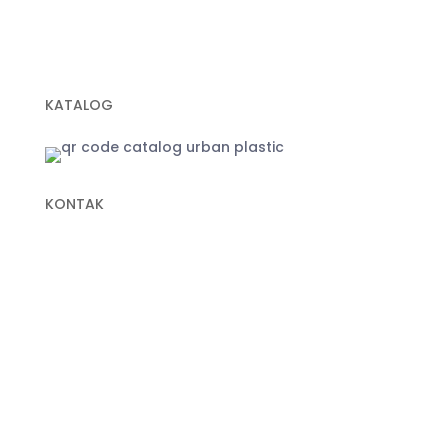
Geotextile Non Woven
Plastik Sampah Hitam
KATALOG
KONTAK
+62 822-9933-3938 (Panni)
+62 811-9151-338 (Anna)
+62 811-1721-338 (Ais)
info@urbanplastic.id