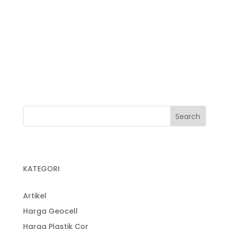
Jual Plastik UV
Jual Plastik Wrapping
Kegunaan Plastik Cor
Pabrik Plastik
Pabrik Plastik Cor
KATEGORI
Artikel
Harga Geocell
Harga Plastik Cor