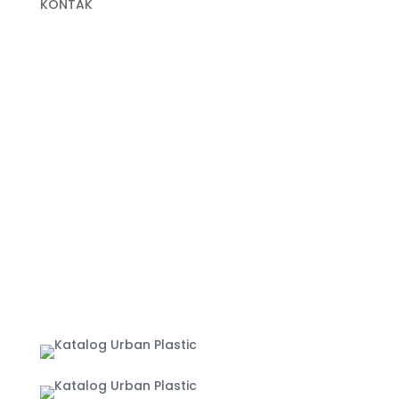
KONTAK
+62 822-9933-3938 (Panni)
+62 811-9151-338 (Anna)
+62 811-1721-338 (Ais)
info@urbanplastic.id
MARKETPLACE
Jakarta