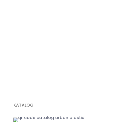
Plastik Cor
Plastik Sampah Medis
Geomembrane
Geocell
Geogrid
Geobox
Geotextile Woven
Geotextile Non Woven
Plastik Sampah Hitam
KATALOG