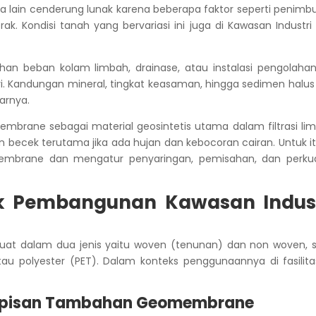
rea lain cenderung lunak karena beberapa faktor seperti penim
k. Kondisi tanah yang bervariasi ini juga di Kawasan Industri
han beban kolam limbah, drainase, atau instalasi pengolahan
diri. Kandungan mineral, tingkat keasaman, hingga sedimen halus
arnya.
embrane sebagai material geosintetis utama dalam filtrasi li
 becek terutama jika ada hujan dan kebocoran cairan.
Untuk i
omembrane dan mengatur penyaringan, pemisahan, dan perku
uk Pembangunan Kawasan Indust
dibuat dalam dua jenis yaitu woven (tenunan) dan non woven, 
tau polyester (PET).
Dalam konteks penggunaannya di fasilitas
Lapisan Tambahan Geomembrane