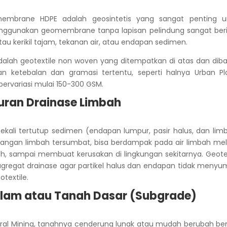
mbrane HDPE adalah geosintetis yang sangat penting u
nggunakan geomembrane tanpa lapisan pelindung sangat beris
u kerikil tajam, tekanan air, atau endapan sedimen.
adalah geotextile non woven yang ditempatkan di atas dan dib
ketebalan dan gramasi tertentu, seperti halnya Urban Pla
ervariasi mulai 150-300 GSM.
aluran Drainase Limbah
kali tertutup sedimen (endapan lumpur, pasir halus, dan limb
uangan limbah tersumbat, bisa berdampak pada air limbah mel
nuh, sampai membuat kerusakan di lingkungan sekitarnya.
Geote
gregat drainase agar partikel halus dan endapan tidak menyu
textile.
Kolam atau Tanah Dasar (Subgrade)
neral Mining, tanahnya cenderung lunak atau mudah berubah be