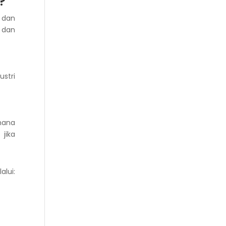
?
 dan
 dan
stri
imana
jika
lui: