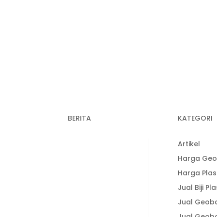
BERITA
KATEGORI
Recent Post
33-3938
Artikel
Keunggulan
Harga Geo
Plastik Cor dalam
1-338
Harga Plas
Konstruksi untuk
Jual Biji Pla
Hasil Pengecoran
1-338 (Ais)
yang Lebih
Jual Geob
Optimal
Jual Geob