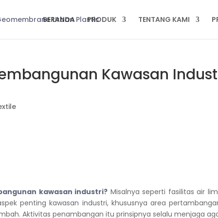
BERANDA
PRODUK
TENTANG KAMI
P
 Pembangunan Kawasan Indust
xtile
bangunan kawasan industri
?
Misalnya seperti fasilitas air li
aspek penting kawasan industri, khususnya area pertambangan
imbah.
Aktivitas penambangan itu prinsipnya selalu menjaga aga