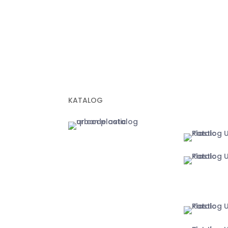
info@urbanp
Geobox
Geotextile Woven
Geotextile Non Woven
Plastik Sampah Hitam
MARKETPLA
KATALOG
Jakarta
Yogyakart