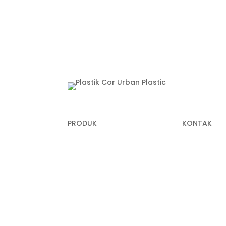
PRODUK
KONTAK
Plastik Cor
+62 822-99
(Panni)
Plastik Sampah Medis
+62 811-915
Geomembrane
(Anna)
Geocell
+62 811-172
Geogrid