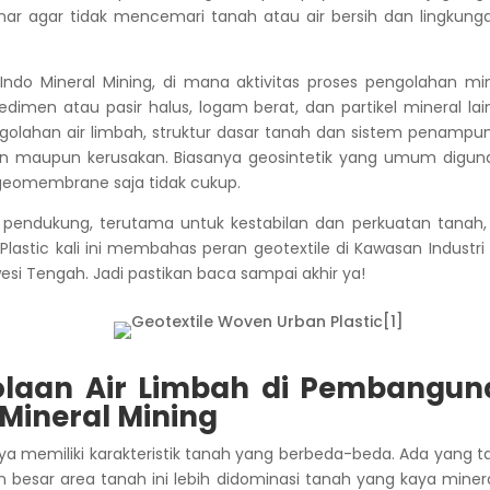
nar agar tidak mencemari tanah atau air bersih dan lingkunga
 Indo Mineral Mining, di mana aktivitas proses pengolahan mi
men atau pasir halus, logam berat, dan partikel mineral lai
engolahan air limbah, struktur dasar tanah dan sistem penamp
san maupun kerusakan.
Biasanya geosintetik yang umum digun
eomembrane saja tidak cukup.
ai pendukung, terutama untuk kestabilan dan perkuatan tanah,
 Plastic kali ini membahas peran geotextile di Kawasan Industri
awesi Tengah. Jadi pastikan baca sampai akhir ya!
olaan Air Limbah di Pembangun
Mineral Mining
 memiliki karakteristik tanah yang berbeda-beda. Ada yang t
 besar area tanah ini lebih didominasi tanah yang kaya miner