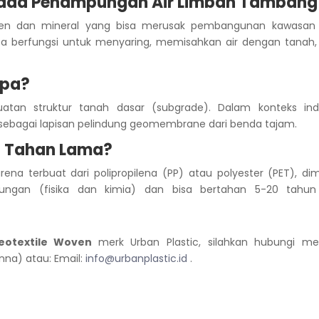
 pada Penampungan Air Limbah Tambang
en dan mineral yang bisa merusak pembangunan kawasan
sa berfungsi untuk menyaring, memisahkan air dengan tanah,
Apa?
atan struktur tanah dasar (subgrade). Dalam konteks indu
i sebagai lapisan pelindung geomembrane dari benda tajam.
n Tahan Lama?
rena terbuat dari polipropilena (PP) atau polyester (PET), d
gkungan (fisika dan kimia) dan bisa bertahan 5-20 tahun 
eotextile Woven
merk Urban Plastic, silahkan hubungi mela
na) atau: Email:
info@urbanplastic.id
.