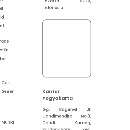
Jakarta 11720,
Indonesia
ll
id
at
rane
tile
ube
t
k Cor
Kantor
k Green
Yogyakarta
k
Gg. Bogenvil Jl.
Candimendiro No.3,
k Mulsa
Candi Karang,
Sardonoharjo, Kec.