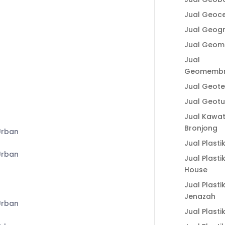
lastic.id
Fungsi Plastik Cor
Jual Geoce
Jalan dan
Jual Geogr
Spesifikasi Cermat
Jual Geom
Memilih Produk
Berkualitas
Jual
Geomemb
Fungsi Plastik Cor
Beton untuk
CE
Jual Geotex
Berbagai
Jual Geot
Pekerjaan
Jual Kawa
Manfaat Aplikasi
Bronjong
Geogrid untuk
Jual Plasti
Perkuatan Lereng
dan Cara
Jual Plasti
Kerjanya
House
a
Fungsi Geogrid
Jual Plasti
untuk Perkuatan
Jenazah
Tanah dalam
Jual Plasti
Meningkatkan