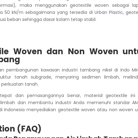
rmasi), maka menggunakan geotextile woven sebagai lap
ga 50 kN/m sebagaimana yang tersedia di
Urban Plastic
, geote
busi beban sehingga dasar kolam tetap stabil.
tile Woven dan Non Woven unt
mbang
an pembangunan kawasan industri tambang nikel di Indo Min
ruktur tanah subgrade, menyaring sedimen limbah, melind
 perkuatan tanah.
 tepat dan pemasangannya benar, material geotextile ini 
r limbah dan membantu industri Anda memenuhi standar AM
ik di Indonesia menyediakan geotextile woven atau non woven 
tion (FAQ)