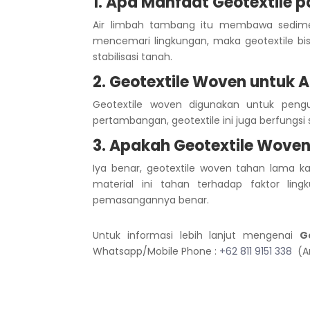
1. Apa Manfaat Geotextile
Air limbah tambang itu membawa sedim
mencemari lingkungan, maka geotextile bi
stabilisasi tanah.
2. Geotextile Woven untuk 
Geotextile woven digunakan untuk pengu
pertambangan, geotextile ini juga berfungs
3. Apakah Geotextile Wove
Iya benar, geotextile woven tahan lama ka
material ini tahan terhadap faktor lin
pemasangannya benar.
Untuk informasi lebih lanjut mengenai
G
Whatsapp/Mobile Phone :
+62 811 9151 338
(An