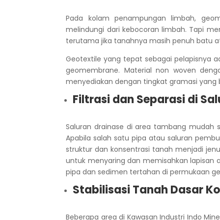
Pada kolam penampungan limbah, geome
melindungi dari kebocoran limbah.
Tapi me
terutama jika tanahnya masih penuh batu ata
Geotextile yang tepat sebagai pelapisnya 
geomembrane. Material non woven dengan 
menyediakan dengan tingkat gramasi yang b
Filtrasi dan Separasi di S
Saluran drainase di area tambang mudah se
Apabila salah satu pipa atau saluran pemb
struktur dan konsentrasi tanah menjadi je
untuk menyaring dan memisahkan lapisan a
pipa dan sedimen tertahan di permukaan geo
Stabilisasi Tanah Dasar 
Beberapa area di Kawasan Industri Indo Mi