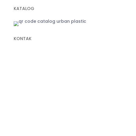
KATALOG
KONTAK
+62 822-9933-3938 (Panni)
+62 811-9151-338 (Anna)
+62 811-1721-338 (Ais)
info@urbanplastic.id
MARKETPLACE