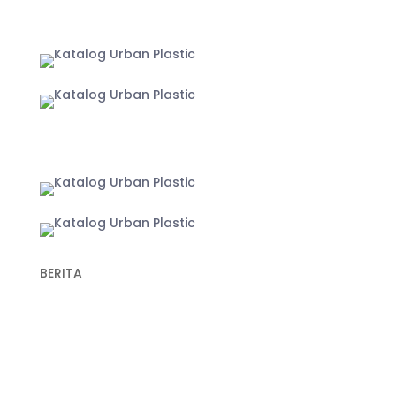
Jakarta
Yogyakarta
BERITA
Recent Post
Keunggulan Plastik Cor dalam Konstruksi untuk
Hasil Pengecoran yang Lebih Optimal
Fungsi Plastik Cor Jalan dan Spesifikasi Cermat