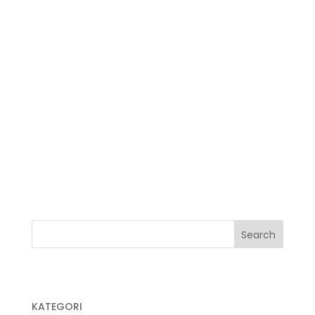
Jual Plastik Jenazah
Jual Plastik Mulsa
Jual Plastik Sampah
Jual Plastik Sampah Medis
Jual Plastik UV
Jual Plastik Wrapping
Kegunaan Plastik Cor
Pabrik Plastik
Pabrik Plastik Cor
KATEGORI