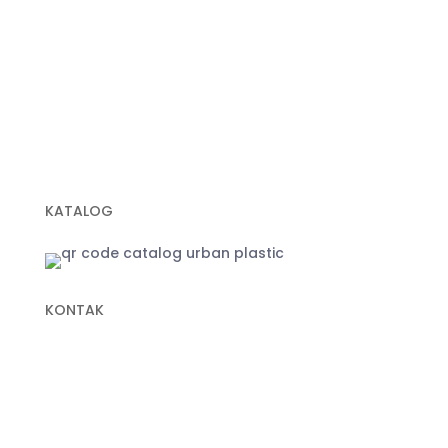
Geogrid
Geobox
Geotextile Woven
Geotextile Non Woven
Plastik Sampah Hitam
KATALOG
KONTAK
+62 822-9933-3938 (Panni)
+62 811-9151-338 (Anna)
+62 811-1721-338 (Ais)