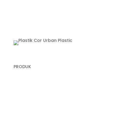
PRODUK
Plastik Cor
Plastik Sampah Medis
Geomembrane
Geocell
Geogrid