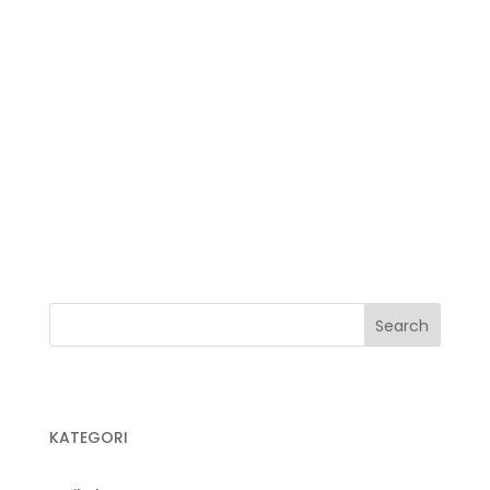
Jual Plastik Mulsa
Jual Plastik Sampah
Jual Plastik Sampah Medis
Jual Plastik UV
Jual Plastik Wrapping
Kegunaan Plastik Cor
Pabrik Plastik
Pabrik Plastik Cor
KATEGORI