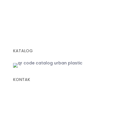
Geobox
Geotextile Woven
Geotextile Non Woven
Plastik Sampah Hitam
KATALOG
KONTAK
+62 822-9933-3938 (Panni)
+62 811-9151-338 (Anna)
+62 811-1721-338 (Ais)
info@urbanplastic.id