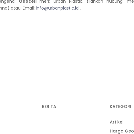
mengenai
Geocell
merk Urban Plastic, silahkan hubungi mela
na) atau: Email:
info@urbanplastic.id
.
BERITA
KATEGORI
Recent Post
33-3938
Artikel
Keunggulan
Harga Geo