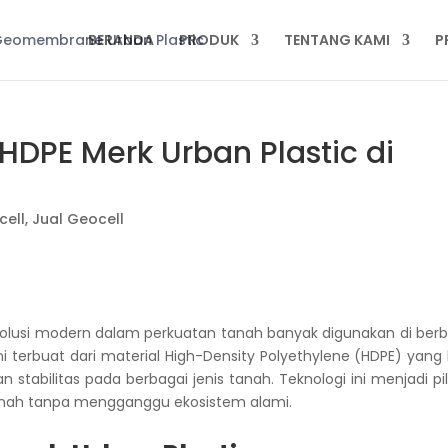
BERANDA
PRODUK
TENTANG KAMI
P
HDPE Merk Urban Plastic di
cell
,
Jual Geocell
olusi modern dalam perkuatan tanah banyak digunakan di berb
 ini terbuat dari material High-Density Polyethylene (HDPE) yang
abilitas pada berbagai jenis tanah. Teknologi ini menjadi pi
anah tanpa mengganggu ekosistem alami.