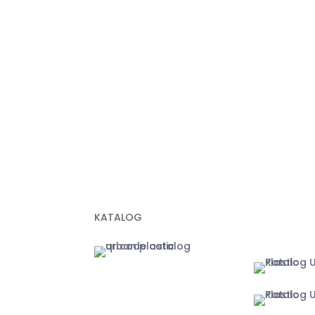
+62 811-915
Geomembrane
(Anna)
Geocell
+62 811-172
Geogrid
info@urbanp
Geobox
Geotextile Woven
Geotextile Non Woven
Plastik Sampah Hitam
MARKETPLA
KATALOG
Jakarta