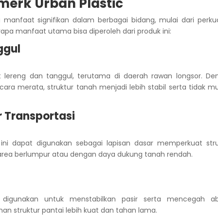
merk Urban Plastic
anfaat signifikan dalam berbagai bidang, mulai dari perku
rapa manfaat utama bisa diperoleh dari produk ini:
ggul
 lereng dan tanggul, terutama di daerah rawan longsor. De
a merata, struktur tanah menjadi lebih stabil serta tidak m
 Transportasi
ini dapat digunakan sebagai lapisan dasar memperkuat stru
i area berlumpur atau dengan daya dukung tanah rendah.
 digunakan untuk menstabilkan pasir serta mencegah abr
struktur pantai lebih kuat dan tahan lama.