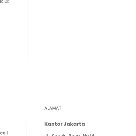
lui:
ALAMAT
Kantor Jakarta
cell
Jl. Kapuk Raya No.14,