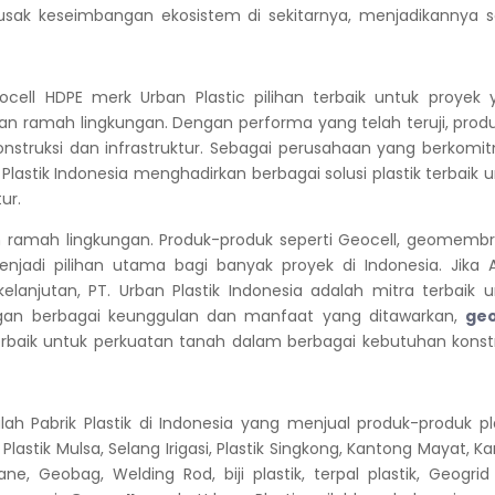
usak keseimbangan ekosistem di sekitarnya, menjadikannya so
cell HDPE merk Urban Plastic pilihan terbaik untuk proyek 
an ramah lingkungan.
Dengan performa yang telah teruji, produ
konstruksi dan infrastruktur. Sebagai perusahaan yang berkom
 Plastik Indonesia menghadirkan berbagai solusi plastik terbaik 
ur.
n ramah lingkungan. Produk-produk seperti Geocell, geomembr
menjadi pilihan utama bagi banyak proyek di Indonesia.
Jika 
elanjutan, PT. Urban Plastik Indonesia adalah mitra terbaik 
gan berbagai keunggulan dan manfaat yang ditawarkan,
geo
erbaik untuk perkuatan tanah dalam berbagai kebutuhan konstr
lah Pabrik Plastik di Indonesia yang menjual produk-produk pl
, Plastik Mulsa, Selang Irigasi, Plastik Singkong, Kantong Mayat, K
e, Geobag, Welding Rod, biji plastik, terpal plastik, Geogri