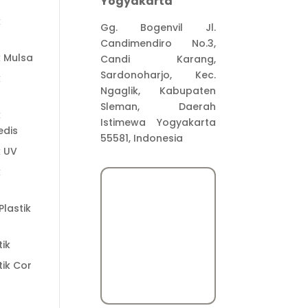
Yogyakarta
k
Gg. Bogenvil Jl.
Candimendiro No.3,
k Mulsa
Candi Karang,
Sardonoharjo, Kec.
k
Ngaglik, Kabupaten
Sleman, Daerah
k
Istimewa Yogyakarta
dis
55581, Indonesia
k UV
k
lastik
tik
tik Cor