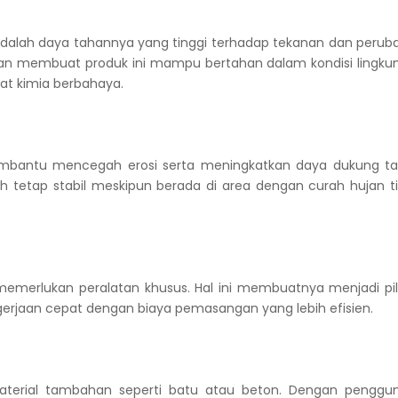
adalah daya tahannya yang tinggi terhadap tekanan dan perub
kan membuat produk ini mampu bertahan dalam kondisi lingku
zat kimia berbahaya.
i membantu mencegah erosi serta meningkatkan daya dukung ta
ah tetap stabil meskipun berada di area dengan curah hujan t
 memerlukan peralatan khusus. Hal ini membuatnya menjadi pil
rjaan cepat dengan biaya pemasangan yang lebih efisien.
aterial tambahan seperti batu atau beton. Dengan penggu