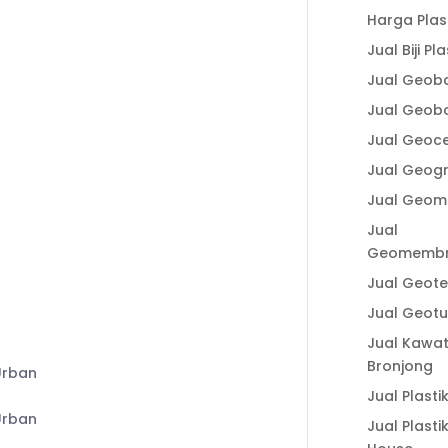
Plastik Cor dalam
1-338
Harga Plas
Konstruksi untuk
Jual Biji Pla
Hasil Pengecoran
1-338 (Ais)
yang Lebih
Jual Geob
Optimal
Jual Geob
lastic.id
Fungsi Plastik Cor
Jual Geoce
Jalan dan
Jual Geogr
Spesifikasi Cermat
Jual Geom
Memilih Produk
Berkualitas
Jual
Geomemb
Fungsi Plastik Cor
Beton untuk
CE
Jual Geotex
Berbagai
Jual Geot
Pekerjaan
Jual Kawa
Manfaat Aplikasi
Bronjong
Geogrid untuk
Jual Plasti
Perkuatan Lereng
dan Cara
Jual Plasti
Kerjanya