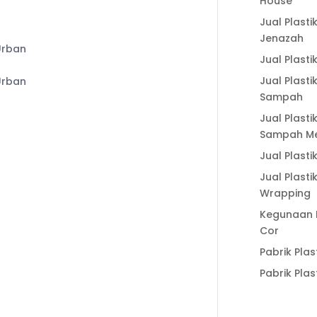
House
a
Fungsi Geogrid
Jual Plasti
untuk Perkuatan
Jenazah
Tanah dalam
Jual Plasti
Meningkatkan
Jual Plasti
Stabilitas
Sampah
Konstruksi
Jual Plasti
Sampah Me
Categories
Jual Plasti
Artikel
Jual Plasti
Wrapping
Harga Geocell
Kegunaan P
Harga Plastik Cor
Cor
Jual Biji Plastik
Pabrik Plas
Jual Geobag
Pabrik Plas
Jual Geobox
Jual Geocell