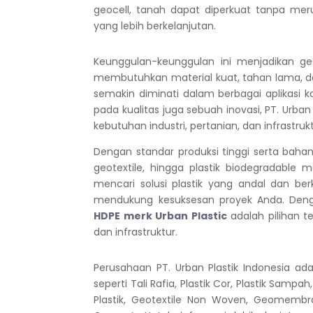
geocell, tanah dapat diperkuat tanpa mer
yang lebih berkelanjutan.
Keunggulan-keunggulan ini menjadikan geo
membutuhkan material kuat, tahan lama, d
semakin diminati dalam berbagai aplikasi 
pada kualitas juga sebuah inovasi, PT. Urban
kebutuhan industri, pertanian, dan infrastrukt
Dengan standar produksi tinggi serta baha
geotextile, hingga plastik biodegradable 
mencari solusi plastik yang andal dan berk
mendukung kesuksesan proyek Anda. Den
HDPE merk Urban Plastic
adalah pilihan t
dan infrastruktur.
Perusahaan PT. Urban Plastik Indonesia ada
seperti Tali Rafia, Plastik Cor, Plastik Sampah
Plastik, Geotextile Non Woven, Geomembran