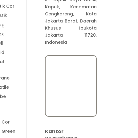
tik Cor
Kapuk, Kecamatan
Cengkareng, Kota
stik
Jakarta Barat, Daerah
ag
Khusus Ibukota
ox
Jakarta 11720,
Indonesia
ll
id
at
rane
tile
ube
t
k Cor
Kantor
k Green