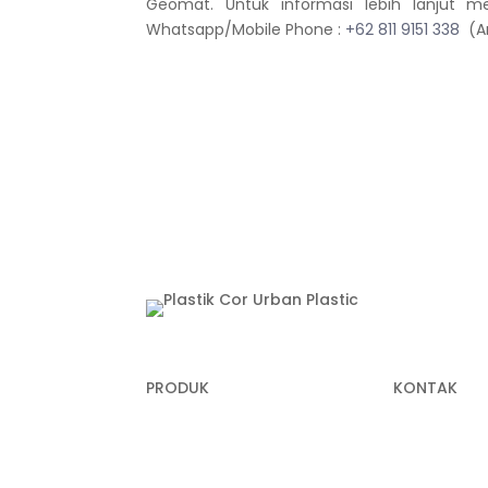
Geomat. Untuk informasi lebih lanjut 
Whatsapp/Mobile Phone :
+62 811 9151 338
(An
PRODUK
KONTAK
Plastik Cor
+62 822-99
(Panni)
Plastik Sampah Medis