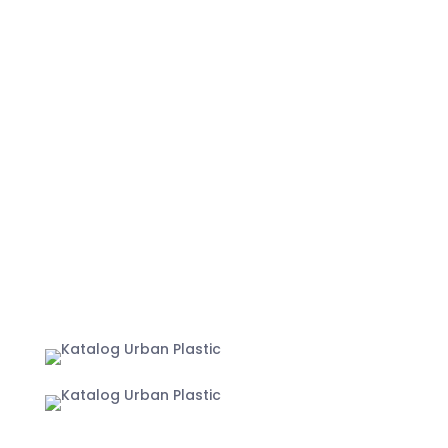
+62 822-9933-3938 (Panni)
+62 811-9151-338 (Anna)
+62 811-1721-338 (Ais)
info@urbanplastic.id
MARKETPLACE
Jakarta