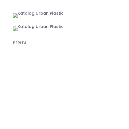
Yogyakarta
BERITA
Recent Post
Keunggulan Plastik Cor dalam Konstruksi untuk
Hasil Pengecoran yang Lebih Optimal
Fungsi Plastik Cor Jalan dan Spesifikasi Cermat
Memilih Produk Berkualitas
Fungsi Plastik Cor Beton untuk Berbagai
Pekerjaan
Manfaat Aplikasi Geogrid untuk Perkuatan
Lereng dan Cara Kerjanya
Fungsi Geogrid untuk Perkuatan Tanah dalam