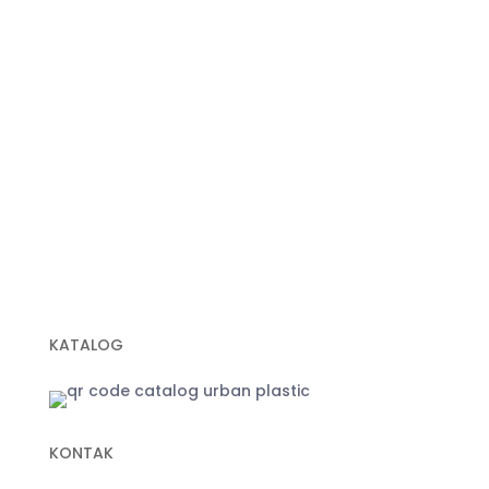
Plastik Sampah Medis
Geomembrane
Geocell
Geogrid
Geobox
Geotextile Woven
Geotextile Non Woven
Plastik Sampah Hitam
KATALOG
KONTAK