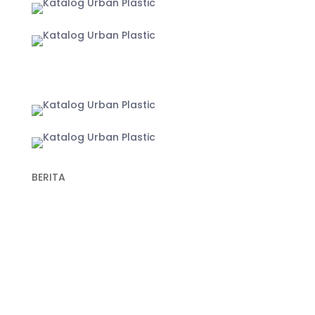
Yogyakarta
BERITA
Recent Post
Keunggulan Plastik Cor dalam Konstruksi untuk
Hasil Pengecoran yang Lebih Optimal
Fungsi Plastik Cor Jalan dan Spesifikasi Cermat
Memilih Produk Berkualitas
Fungsi Plastik Cor Beton untuk Berbagai