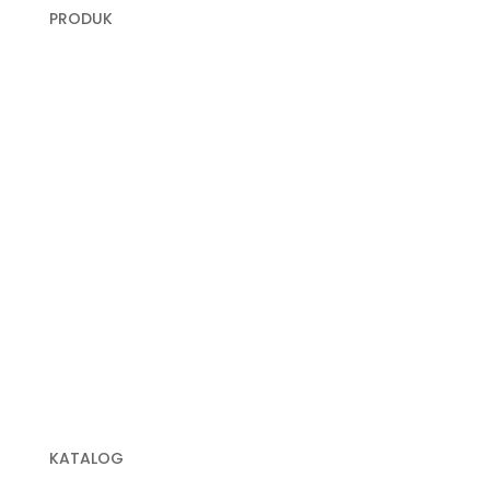
PRODUK
Plastik Cor
Plastik Sampah Medis
Geomembrane
Geocell
Geogrid
Geobox
Geotextile Woven
Geotextile Non Woven
Plastik Sampah Hitam
KATALOG