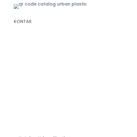
KONTAK
+62 822-9933-3938 (Panni)
+62 811-9151-338 (Anna)
+62 811-1721-338 (Ais)
info@urbanplastic.id
MARKETPLACE
Jakarta