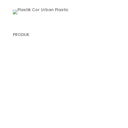
PRODUK
Plastik Cor
Plastik Sampah Medis
Geomembrane
Geocell
Geogrid
Geobox
Geotextile Woven
Geotextile Non Woven