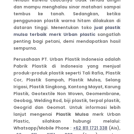
rendah karena cuacanya tidak terlalu dingin
dan mampu menghalau sinar matahari sampai
tembus ke tanah. Sedangkan, ketika
penggunaan plastik warna hitam dilakukan di
dataran tinggi. Menentukan toko
jual plastik
mulsa terbaik merk Urban plastic
sangatlah
penting bagi petani, demi mendapatkan hasil
sempurna.
Perusahaan PT. Urban Plastik Indonesia adalah
Pabrik Plastik di Indonesia yang menjual
produk-produk plastik seperti Tali Rafia, Plastik
Cor, Plastik Sampah, Plastik Mulsa, Selang
Irigasi, Plastik Singkong, Kantong Mayat, Karung
Plastik, Geotextile Non Woven, Geomembrane,
Geobag, Welding Rod, biji plastik, terpal plastik,
Geogrid dan Geomat. Untuk informasi lebih
lanjut mengenai
Plastik Mulsa
merk Urban
Plastic, silahkan hubungi melalui:
Whatsapp/Mobile Phone :
+62 811 1721 338
(Ais),