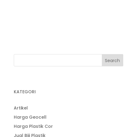
Jual Plastik Wrapping
Kegunaan Plastik Cor
Pabrik Plastik
Pabrik Plastik Cor
KATEGORI
Artikel
Harga Geocell
Harga Plastik Cor
Jual Biji Plastik