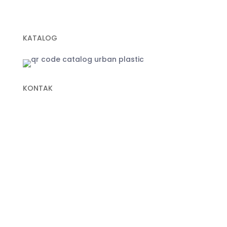
Plastik Sampah Hitam
KATALOG
KONTAK
+62 822-9933-3938 (Panni)
+62 811-9151-338 (Anna)
+62 811-1721-338 (Ais)
info@urbanplastic.id