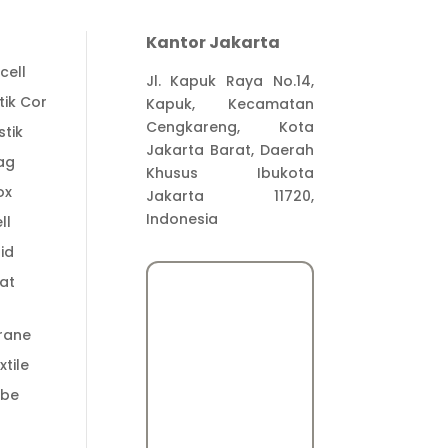
Kantor Jakarta
cell
Jl. Kapuk Raya No.14,
tik Cor
Kapuk, Kecamatan
Cengkareng, Kota
stik
Jakarta Barat, Daerah
ag
Khusus Ibukota
ox
Jakarta 11720,
Indonesia
ll
id
at
rane
tile
ube
t