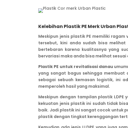
Kelebihan Plastik PE Merk Urban Plas
Meskipun jenis plastik PE memiliki ragam 
tersebut, kini anda sudah bisa meliha
bertebaran karena kualitasnya yang su
bervariasi maka anda bisa melihat sesuai
Plastik PE untuk revitalisasi danau
umumny
yang sangat bagus sehingga membuat an
sebagai sebuah kemasan logistik, ini 
memperoleh hasil yang maksimal.
Meskipun dengan tampilan plastik LDPE y
kekuatan jenis plastik ini sudah tidak b
baik. Jadi plastik ini sangat cocok untu
plastik dengan tingkat kerenggangan tert
Kemudian ada jenis LLDPE yang juga sa