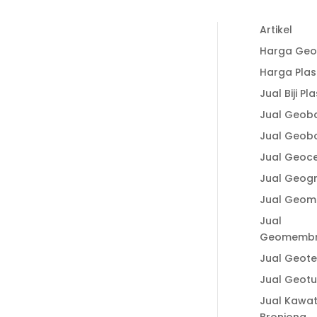
Recent Post
33-3938
Artikel
Keunggulan
Harga Geo
Plastik Cor dalam
1-338
Harga Plas
Konstruksi untuk
Jual Biji Pla
Hasil Pengecoran
1-338 (Ais)
yang Lebih
Jual Geob
Optimal
Jual Geob
lastic.id
Fungsi Plastik Cor
Jual Geoce
Jalan dan
Jual Geogr
Spesifikasi Cermat
Jual Geom
Memilih Produk
Berkualitas
Jual
Geomemb
Fungsi Plastik Cor
Beton untuk
CE
Jual Geotex
Berbagai
Jual Geot
Pekerjaan
Jual Kawa
Manfaat Aplikasi