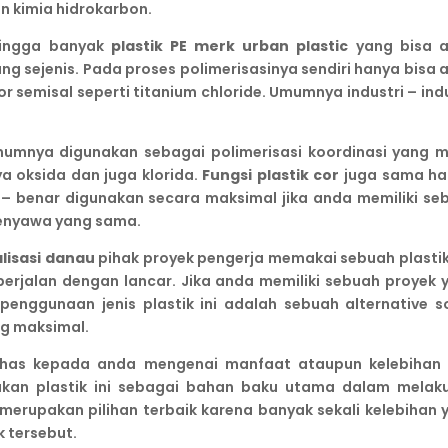
 kimia hidrokarbon.
ehingga banyak
plastik PE merk urban plastic
yang bisa 
ng sejenis. Pada proses polimerisasinya sendiri hanya bisa 
r semisal seperti titanium chloride. Umumnya industri – indu
umumnya digunakan sebagai polimerisasi koordinasi yang 
a oksida dan juga klorida.
Fungsi plastik cor
juga sama ha
 – benar digunakan secara maksimal jika anda memiliki se
senyawa yang sama.
alisasi danau
pihak proyek pengerja memakai sebuah plastik
erjalan dengan lancar. Jika anda memiliki sebuah proyek 
ggunaan jenis plastik ini adalah sebuah alternative so
ng maksimal.
bahas kepada anda mengenai manfaat ataupun kelebihan 
nakan plastik ini sebagai bahan baku utama dalam melak
 merupakan pilihan terbaik karena banyak sekali kelebihan 
k tersebut.