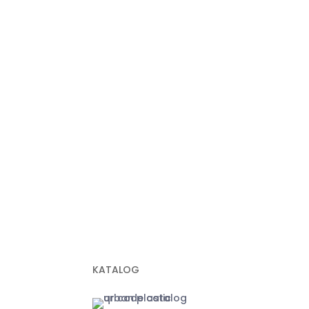
Plastik Cor
+62 822-99
(Panni)
Plastik Sampah Medis
+62 811-915
Geomembrane
(Anna)
Geocell
+62 811-172
Geogrid
info@urbanp
Geobox
Geotextile Woven
Geotextile Non Woven
Plastik Sampah Hitam
MARKETPLA
KATALOG
Jakarta