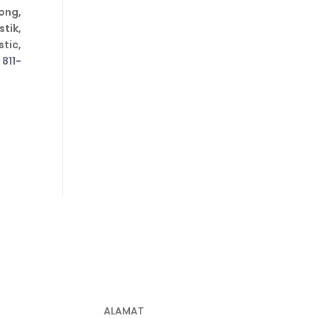
ong,
tik,
tic,
 811-
ALAMAT