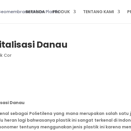
BERANDA
PRODUK
TENTANG KAMI
P
italisasi Danau
ik Cor
lisasi Danau
kenal sebagai Polietilena yang mana merupakan salah satu j
rlu heran lagi bahwasanya plastik ini sangat terkenal di Indo
onomer tentunya menggunakan jenis plastik ini karena memi