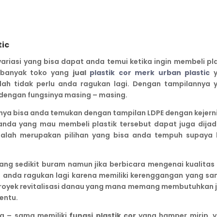
tic
variasi yang bisa dapat anda temui ketika ingin membeli pla
t banyak toko yang
jual
plastik cor merk urban plastic
y
dah tidak perlu anda ragukan lagi. Dengan tampilannya 
 dengan fungsinya masing – masing.
a bisa anda temukan dengan tampilan LDPE dengan kejern
da yang mau membeli plastik tersebut dapat juga dijad
adalah merupakan pilihan yang bisa anda tempuh supaya 
ang sedikit buram namun jika berbicara mengenai kualitas 
isa anda ragukan lagi karena memiliki kerenggangan yang sa
k proyek revitalisasi danau yang mana memang membutuhkan j
entu.
ma – sama memiliki
fungsi plastik cor
yang hamper mirip, y