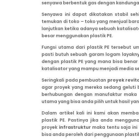
senyawa berbentuk gas dengan kandungan
Senyawa ini dapat dikatakan stabil s
temukan di toko – toko yang menjual bara
lanjutkan ketika adanya sebuah katalisato
besar menggunakan plastik PE.
Fungsi utama dari plastik PE tersebut 
pasti butuh sebuah garam logam layakny
dengan plastik PE yang mana bisa benar
katalisator yang mampu menjadi media 
Seringkali pada pembuatan
proyek revit
agar proyek yang mereka sedang geluti b
berhubungan dengan manufaktur maka pen
utama yang bisa anda pilih untuk hasil ya
Dalam artikel kali ini kami akan mem
plastik PE. Pastinya jika anda menggu
proyek
infrastruktur
maka tentu saja ini
bisa anda peroleh dari penggunaan plasti