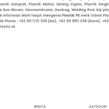
Plastik Sampah, Plastik Mulsa, Selang Irigasi, Plastik Singk
le Non Woven, Geomembrane, Geobag, Welding Rod, biji plas
k informasi lebih lanjut mengenai
Plastik PE
merk Urban Plas
le Phone :
+62 811 1721 338
(Ais),
+62 811 9151 338
(Anna),
+62
astic.id
.
BERITA
KATEGORI