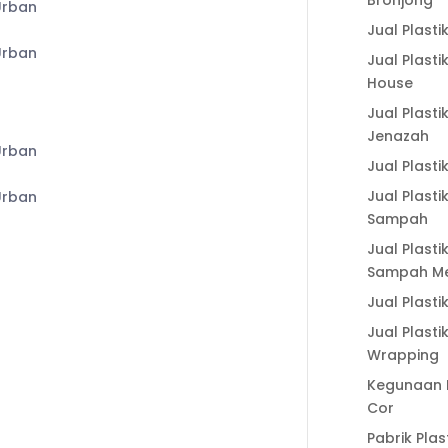
Bronjong
Geogrid untuk
Jual Plasti
Perkuatan Lereng
dan Cara
Jual Plasti
Kerjanya
House
a
Fungsi Geogrid
Jual Plasti
untuk Perkuatan
Jenazah
Tanah dalam
Jual Plasti
Meningkatkan
Jual Plasti
Stabilitas
Sampah
Konstruksi
Jual Plasti
Sampah Me
Categories
Jual Plasti
Artikel
Jual Plasti
Wrapping
Harga Geocell
Kegunaan P
Harga Plastik Cor
Cor
Jual Biji Plastik
Pabrik Plas