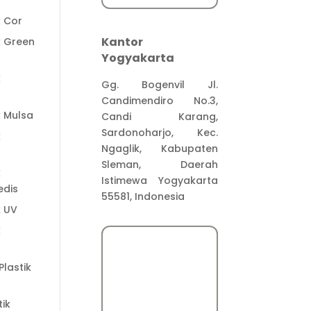
k Cor
Kantor
k Green
Yogyakarta
k
Gg. Bogenvil Jl.
Candimendiro No.3,
k Mulsa
Candi Karang,
Sardonoharjo, Kec.
k
Ngaglik, Kabupaten
Sleman, Daerah
k
Istimewa Yogyakarta
dis
55581, Indonesia
k UV
k
lastik
tik