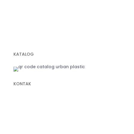
Geobox
Geotextile Woven
Geotextile Non Woven
Plastik Sampah Hitam
KATALOG
KONTAK
+62 822-9933-3938 (Panni)
+62 811-9151-338 (Anna)
+62 811-1721-338 (Ais)
info@urbanplastic.id