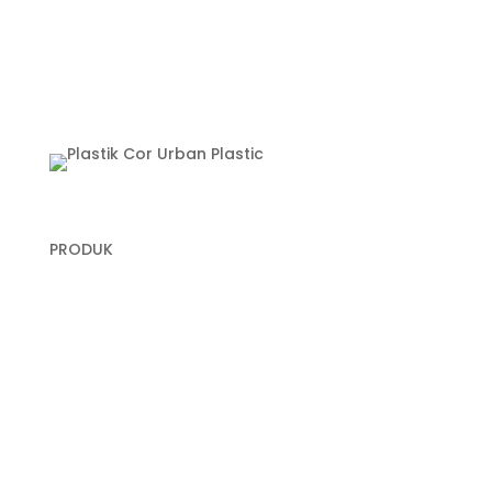
PRODUK
Plastik Cor
Plastik Sampah Medis
Geomembrane
Geocell
Geogrid