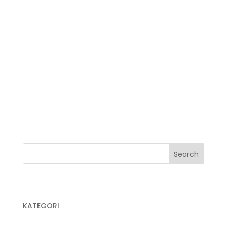
Jual Plastik Mulsa
Jual Plastik Sampah
Jual Plastik Sampah Medis
Jual Plastik UV
Jual Plastik Wrapping
Kegunaan Plastik Cor
Pabrik Plastik
Pabrik Plastik Cor
KATEGORI