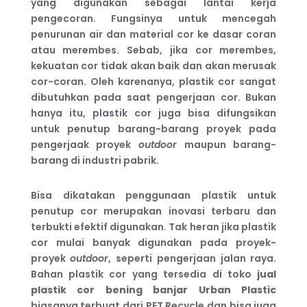
yang digunakan sebagai lantai kerja
pengecoran. Fungsinya untuk mencegah
penurunan air dan material cor ke dasar coran
atau merembes. Sebab, jika cor merembes,
kekuatan cor tidak akan baik dan akan merusak
cor-coran. Oleh karenanya, plastik cor sangat
dibutuhkan pada saat pengerjaan cor. Bukan
hanya itu,
plastik cor
juga bisa difungsikan
untuk penutup barang-barang proyek pada
pengerjaak proyek
outdoor
maupun barang-
barang di industri pabrik.
Bisa dikatakan penggunaan plastik untuk
penutup cor merupakan inovasi terbaru dan
terbukti efektif digunakan. Tak heran jika plastik
cor mulai banyak digunakan pada proyek-
proyek
outdoor
, seperti pengerjaan jalan raya.
Bahan plastik cor yang tersedia di toko
jual
plastik cor bening banjar
Urban Plastic
biasanya terbuat dari PET Recycle dan bisa juga