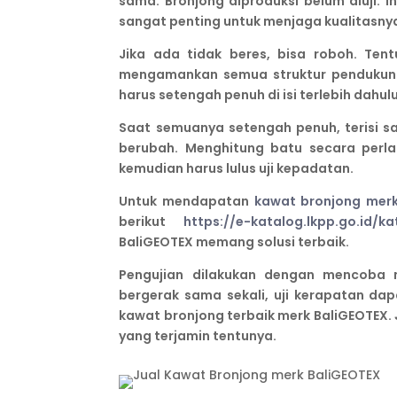
sama. Bronjong diproduksi belum diuji. I
sangat penting untuk menjaga kualitasny
Jika ada tidak beres, bisa roboh. Tentu
mengamankan semua struktur pendukun
harus setengah penuh di isi terlebih dahulu
Saat semuanya setengah penuh, terisi sam
berubah. Menghitung batu secara perlah
kemudian harus lulus uji kepadatan.
Untuk mendapatan
kawat bronjong merk
berikut
https://e-katalog.lkpp.go.id/
BaliGEOTEX memang solusi terbaik.
Pengujian dilakukan dengan mencoba 
bergerak sama sekali, uji kerapatan da
kawat bronjong terbaik merk BaliGEOTEX.
yang terjamin tentunya.