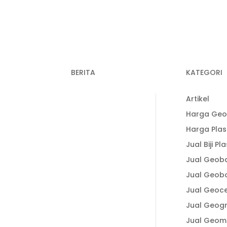
BERITA
KATEGORI
Recent Post
33-3938
Artikel
Keunggulan
Harga Geo
Plastik Cor dalam
1-338
Harga Plas
Konstruksi untuk
Jual Biji Pla
Hasil Pengecoran
1-338 (Ais)
yang Lebih
Jual Geob
Optimal
Jual Geob
lastic.id
Fungsi Plastik Cor
Jual Geoce
Jalan dan
Jual Geogr
Spesifikasi Cermat
Jual Geom
Memilih Produk