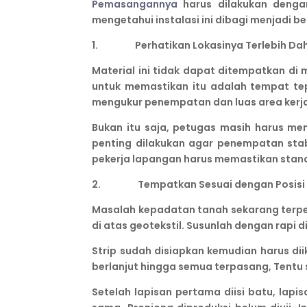
Pemasangannya
harus dilakukan denga
mengetahui instalasi ini dibagi menjadi b
1. Perhatikan Lokasinya Terlebih Dah
Material ini tidak dapat ditempatkan di 
untuk memastikan itu adalah tempat tep
mengukur penempatan dan luas area kerj
Bukan itu saja, petugas masih harus m
penting dilakukan agar penempatan stab
pekerja lapangan harus memastikan stand
2. Tempatkan Sesuai dengan Posisi 
Masalah kepadatan tanah sekarang terp
di atas geotekstil. Susunlah dengan rapi d
Strip sudah disiapkan kemudian harus dii
berlanjut hingga semua terpasang, Tentu 
Setelah lapisan pertama diisi batu, lapi