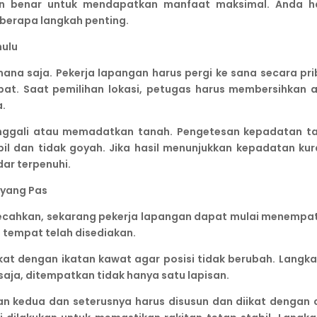
n benar untuk mendapatkan manfaat maksimal. Anda h
eberapa langkah penting.
ulu
mana saja. Pekerja lapangan harus pergi ke sana secara pri
at. Saat pemilihan lokasi, petugas harus membersihkan a
a.
enggali atau memadatkan tanah. Pengetesan kepadatan t
il dan tidak goyah. Jika hasil menunjukkan kepadatan kur
ar terpenuhi.
yang Pas
ecahkan, sekarang pekerja lapangan dapat mulai menempa
i tempat telah disediakan.
kat dengan ikatan kawat agar posisi tidak berubah. Langkah
saja, ditempatkan tidak hanya satu lapisan.
san kedua dan seterusnya harus disusun dan diikat dengan 