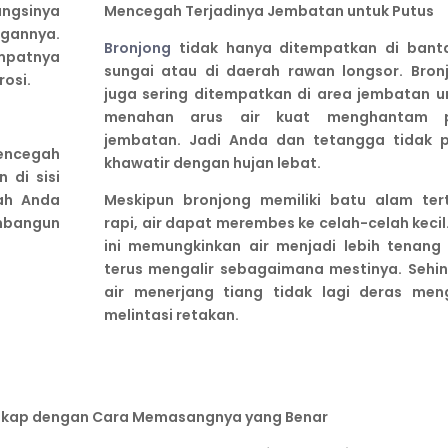
ngsinya
Mencegah Terjadinya Jembatan untuk Putus
gannya.
Bronjong
tidak hanya ditempatkan di bant
mpatnya
sungai atau di daerah rawan longsor. Bron
osi.
juga sering ditempatkan di area jembatan u
menahan arus air kuat menghantam p
jembatan. Jadi Anda dan tetangga tidak p
mencegah
khawatir dengan hujan lebat.
 di sisi
ah Anda
Meskipun bronjong memiliki batu alam ter
mbangun
rapi, air dapat merembes ke celah-celah kecil
ini memungkinkan air menjadi lebih tenang
terus mengalir sebagaimana mestinya. Sehi
air menerjang tiang tidak lagi deras meng
melintasi retakan.
ngkap dengan Cara Memasangnya yang Benar