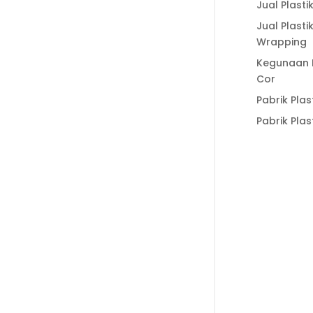
Categories
Jual Plasti
Artikel
Jual Plasti
Wrapping
Harga Geocell
Kegunaan P
Harga Plastik Cor
Cor
Jual Biji Plastik
Pabrik Plas
Jual Geobag
Pabrik Plas
Jual Geobox
Jual Geocell
Jual Geogrid
Jual Geomat
Jual
Geomembrane
Jual Geotextile
Jual Geotube
Jual Kawat
Bronjong