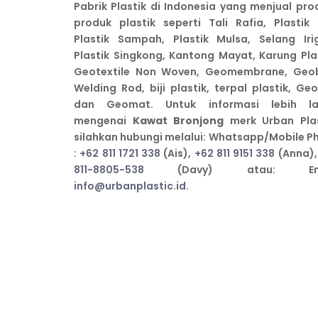
Pabrik Plastik di Indonesia yang menjual pro
produk plastik seperti Tali Rafia, Plastik 
Plastik Sampah, Plastik Mulsa, Selang Irig
Plastik Singkong, Kantong Mayat, Karung Plas
Geotextile Non Woven, Geomembrane, Geo
Welding Rod, biji plastik, terpal plastik, Ge
dan Geomat. Untuk informasi lebih la
mengenai
Kawat Bronjong
merk Urban Plas
silahkan hubungi melalui: Whatsapp/Mobile P
:
+62 811 1721 338
(Ais),
+62 811 9151 338
(Anna)
811-8805-538
(Davy) atau: Ema
info@urbanplastic.id
.