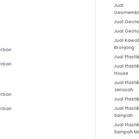
Berkualitas
Jual
Geomemb
Fungsi Plastik Cor
Beton untuk
CE
Jual Geotex
Berbagai
Jual Geot
Pekerjaan
Jual Kawa
Manfaat Aplikasi
Bronjong
Geogrid untuk
Jual Plasti
Perkuatan Lereng
dan Cara
Jual Plasti
Kerjanya
House
a
Fungsi Geogrid
Jual Plasti
untuk Perkuatan
Jenazah
Tanah dalam
Jual Plasti
Meningkatkan
Jual Plasti
Stabilitas
Sampah
Konstruksi
Jual Plasti
Sampah Me