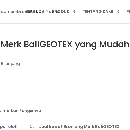
BERANDA
PRODUK
TENTANG KAMI
P
g Merk BaliGEOTEX yang Mudah
 Bronjong
simalkan Fungsinya
apu oleh
2. Jual kawat Bronjong Merk BaliGEOTEX