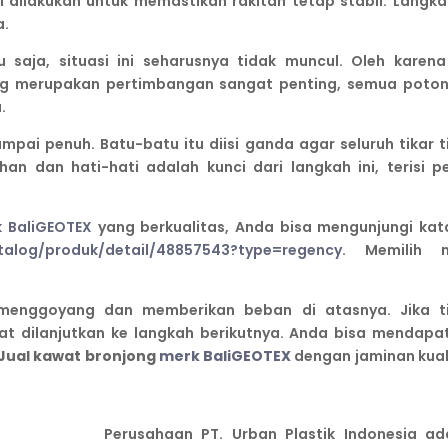
ni dilakukan untuk memastikan rakitan tetap stabil. Langkah
a.
 saja, situasi ini seharusnya tidak muncul. Oleh karena 
g merupakan pertimbangan sangat penting, semua poto
.
pai penuh. Batu-batu itu diisi ganda agar seluruh tikar t
an dan hati-hati adalah kunci dari langkah ini, terisi p
 BaliGEOTEX
yang berkualitas, Anda bisa mengunjungi kat
katalog/produk/detail/48857543?type=regency
. Memilih 
menggoyang dan memberikan beban di atasnya. Jika t
pat dilanjutkan ke langkah berikutnya. Anda bisa mendapa
Jual kawat bronjong
merk BaliGEOTEX
dengan jaminan kual
Perusahaan PT. Urban Plastik Indonesia ad