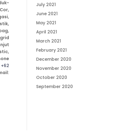
duk-
July 2021
Cor,
June 2021
asi,
May 2021
tik,
bag,
April 2021
ogrid
March 2021
njut
February 2021
tic,
hone
December 2020
,
+62
November 2020
il:
October 2020
September 2020