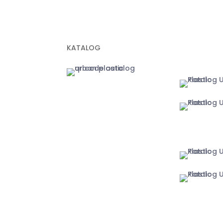
Geotextile Non Woven
Plastik Sampah Hitam
MARKETPLA
KATALOG
Jakarta
Yogyakart