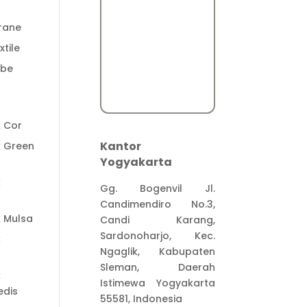
rane
tile
ube
t
k Cor
Kantor
k Green
Yogyakarta
k
Gg. Bogenvil Jl.
Candimendiro No.3,
k Mulsa
Candi Karang,
Sardonoharjo, Kec.
k
Ngaglik, Kabupaten
Sleman, Daerah
k
Istimewa Yogyakarta
dis
55581, Indonesia