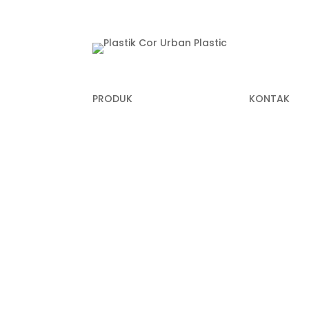
PRODUK
KONTAK
Plastik Cor
+62 822-99
(Panni)
Plastik Sampah Medis
+62 811-915
Geomembrane
(Anna)
Geocell
+62 811-172
Geogrid
info@urbanp
Geobox
Geotextile Woven