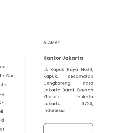
ALAMAT
Kantor Jakarta
cell
Jl. Kapuk Raya No.14,
tik Cor
Kapuk, Kecamatan
Cengkareng, Kota
stik
Jakarta Barat, Daerah
ag
Khusus Ibukota
ox
Jakarta 11720,
Indonesia
ll
id
at