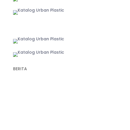
Yogyakarta
BERITA
Recent Post
Keunggulan Plastik Cor dalam Konstruksi untuk
Hasil Pengecoran yang Lebih Optimal
Fungsi Plastik Cor Jalan dan Spesifikasi Cermat
Memilih Produk Berkualitas
Fungsi Plastik Cor Beton untuk Berbagai
Pekerjaan