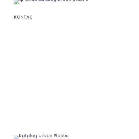
KONTAK
+62 822-9933-3938 (Panni)
+62 811-9151-338 (Anna)
+62 811-1721-338 (Ais)
info@urbanplastic.id
MARKETPLACE
Jakarta