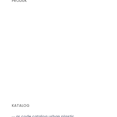
PRODUK
Plastik Cor
Plastik Sampah Medis
Geomembrane
Geocell
Geogrid
Geobox
Geotextile Woven
Geotextile Non Woven
Plastik Sampah Hitam
KATALOG