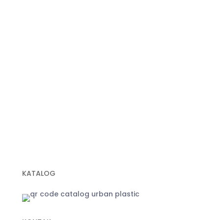
Plastik Cor
Plastik Sampah Medis
Geomembrane
Geocell
Geogrid
Geobox
Geotextile Woven
Geotextile Non Woven
Plastik Sampah Hitam
KATALOG