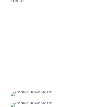
KONTAK
+62 822-9933-3938 (Panni)
+62 811-9151-338 (Anna)
+62 811-1721-338 (Ais)
info@urbanplastic.id
MARKETPLACE
Jakarta