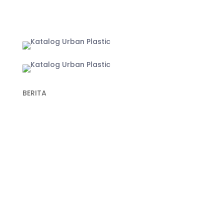
Yogyakarta
BERITA
Recent Post
Keunggulan Plastik Cor dalam Konstruksi untuk
Hasil Pengecoran yang Lebih Optimal
Fungsi Plastik Cor Jalan dan Spesifikasi Cermat
Memilih Produk Berkualitas
Fungsi Plastik Cor Beton untuk Berbagai
Pekerjaan
Manfaat Aplikasi Geogrid untuk Perkuatan