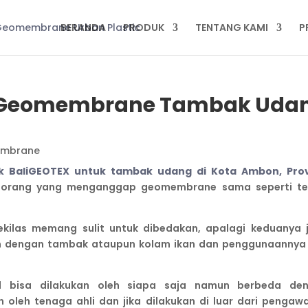
BERANDA
PRODUK
TENTANG KAMI
P
 Geomembrane Tambak Uda
embrane
aliGEOTEX untuk tambak udang di Kota Ambon, Prov
 orang yang menganggap geomembrane sama seperti te
ekilas memang sulit untuk dibedakan, apalagi keduanya 
an dengan tambak ataupun kolam ikan dan penggunaannya
 bisa dilakukan oleh siapa saja namun berbeda de
oleh tenaga ahli dan jika dilakukan di luar dari pengaw