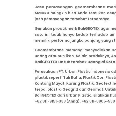
Jasa pemasangan geomembrane merk B
Maluku
mungkin bisa Anda temukan den
jasa pemasangan tersebut terpercaya.
Gunakan produk merk BaliGEOTEX agar men
satu ini tidak hanya kedap terhadap air
memiliki performa jangka panjang yang sta
Geomembrane memang menyediakan solus
udang ataupun ikan. Selain produknya, 
BaliGEOTEX untuk tambak udang di Kota
Perusahaan PT. Urban Plastic Indonesia ad
plastik seperti Tali Rafia, Plastik Cor, Pla
Kantong Mayat, Karung Plastik, Geotextil
terpal plastik, Geogrid dan Geomat. Untuk
BaliGEOTEX dari Urban Plastic, silahkan hu
+62 811-9151-338 (Anna), +62 811-8805-538 