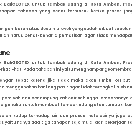
aliGEOTEX untuk tambak udang di Kota Ambon, Prov
tahapan-tahapan yang benar termasuk ketika proses jan
ngan gambaran atau desain proyek yang sudah dibuat sebelu
ian harus benar-benar diperhatikan agar tidak mendapa
ane
aliGEOTEX untuk tambak udang di Kota Ambon, Prov
rhati-hati Pada tahapan ini yaitu menghampar geomembra
ngan tepat karena jika tidak maka akan timbul keriput
kan menggunakan kantong pasir agar tidak terangkat oleh an
n pemisah dan penampung zat cair sehingga lembarannya 
ing digunakan untuk membuat tambak udang atau tambak ikan
dalah kedap terhadap air dan proses instalasinya juga c
 yaitu hanya ada tiga tahapan saja mulai dari pekerjaan t