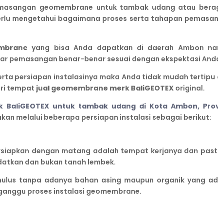
pemasangan geomembrane untuk tambak udang atau ber
erlu mengetahui bagaimana proses serta tahapan pemasa
mbrane
yang bisa Anda dapatkan di daerah Ambon n
agar pemasangan benar-benar sesuai dengan ekspektasi And
ta persiapan instalasinya maka Anda tidak mudah tertipu 
ari tempat
jual geomembrane
merk
BaliGEOTEX
original.
aliGEOTEX untuk tambak udang di Kota Ambon, Prov
kan melalui beberapa persiapan instalasi sebagai berikut:
rsiapkan dengan matang adalah tempat kerjanya dan past
datkan dan bukan tanah lembek.
ulus tanpa adanya bahan asing maupun organik yang ad
ganggu proses instalasi geomembrane.