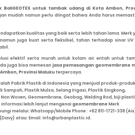
aliGEOTEX untuk tambak udang di Kota Ambon, Prov
gan mudah namun perlu diingat bahwa Anda harus memast
dapatkan kualitas yang baik serta lebih tahan lama. Merk 
 namun juga kuat serta fleksibel, tahan terhadap sinar UV
bil.
i efektif serta murah untuk kolam air entah untuk ta
Anda juga bisa memesan
jasa pemasangan geomembrane 
 Ambon, Provinsi Maluku
terpercaya.
alah Pabrik Plastik di Indonesia yang menjual produk-produ
stik Sampah, Plastik Mulsa, Selang Irigasi, Plastik Singkong,
e Non Woven, Geomembrane, Geobag, Welding Rod, biji plasti
 informasi lebih lanjut mengenai
geomembrane
Merk
bungi melalui: Whatsapp/Mobile Phone : +62 811-1721-338 (Ais
(Davy) atau: Email: info@urbanplastic.id.