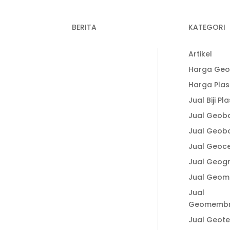
BERITA
KATEGORI
Recent Post
33-3938
Artikel
Keunggulan
Harga Geo
Plastik Cor dalam
1-338
Harga Plas
Konstruksi untuk
Jual Biji Pla
Hasil Pengecoran
1-338 (Ais)
yang Lebih
Jual Geob
Optimal
Jual Geob
lastic.id
Fungsi Plastik Cor
Jual Geoce
Jalan dan
Jual Geogr
Spesifikasi Cermat
Jual Geom
Memilih Produk
Berkualitas
Jual
Geomemb
Fungsi Plastik Cor
Beton untuk
CE
Jual Geotex
Berbagai