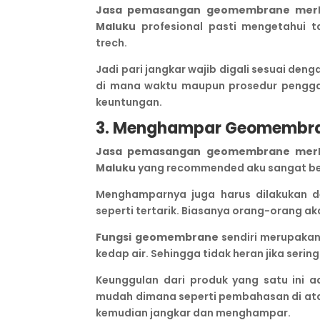
Jasa pemasangan geomembrane merk B
Maluku
profesional pasti mengetahui 
trech.
Jadi pari jangkar wajib digali sesuai de
di mana waktu maupun prosedur penggal
keuntungan.
3. Menghampar Geomembr
Jasa pemasangan geomembrane merk B
Maluku
yang recommended aku sangat be
Menghamparnya juga harus dilakukan de
seperti tertarik. Biasanya orang-orang a
Fungsi geomembrane
sendiri merupaka
kedap air. Sehingga tidak heran jika ser
Keunggulan dari produk yang satu ini a
mudah dimana seperti pembahasan di atas
kemudian jangkar dan menghampar.