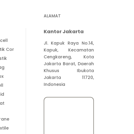
ALAMAT
Kantor Jakarta
cell
Jl. Kapuk Raya No.14,
tik Cor
Kapuk, Kecamatan
Cengkareng, Kota
stik
Jakarta Barat, Daerah
ag
Khusus Ibukota
ox
Jakarta 11720,
Indonesia
ll
id
at
rane
tile