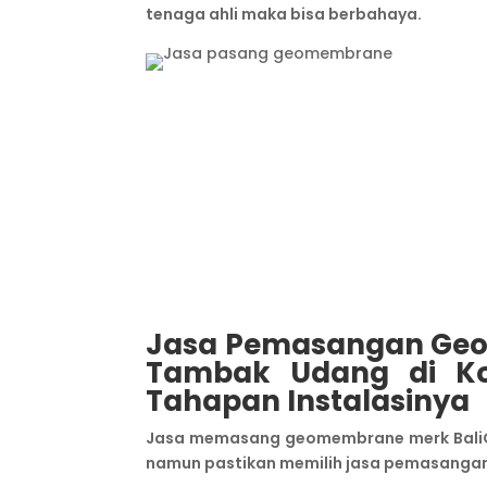
tenaga ahli maka bisa berbahaya.
Jasa
P
emasangan
G
e
T
ambak
U
dang di K
Tahapan Instalasinya
Jasa memasang geomembrane merk BaliG
namun pastikan memilih jasa pemasangan