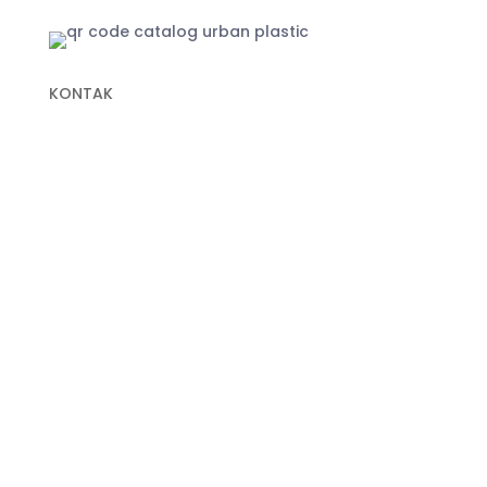
KONTAK
+62 822-9933-3938 (Panni)
+62 811-9151-338 (Anna)
+62 811-1721-338 (Ais)
info@urbanplastic.id
MARKETPLACE
Jakarta