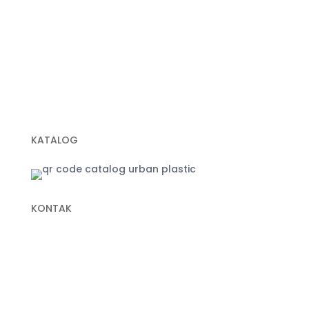
Geogrid
Geobox
Geotextile Woven
Geotextile Non Woven
Plastik Sampah Hitam
KATALOG
KONTAK
+62 822-9933-3938 (Panni)
+62 811-9151-338 (Anna)
+62 811-1721-338 (Ais)