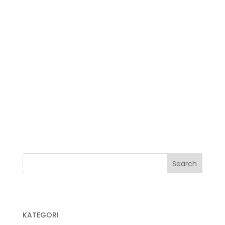
Jual Plastik Jenazah
Jual Plastik Mulsa
Jual Plastik Sampah
Jual Plastik Sampah Medis
Jual Plastik UV
Jual Plastik Wrapping
Kegunaan Plastik Cor
Pabrik Plastik
Pabrik Plastik Cor
KATEGORI