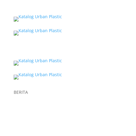
Jakarta
Yogyakarta
BERITA
Recent Post
Keunggulan Plastik Cor dalam Konstruksi untuk Hasil
Pengecoran yang Lebih Optimal
Fungsi Plastik Cor Jalan dan Spesifikasi Cermat