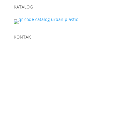
KATALOG
KONTAK
+62 822-9933-3938 (Panni)
+62 811-9151-338 (Anna)
+62 811-1721-338 (Ais)
info@urbanplastic.id
MARKETPLACE