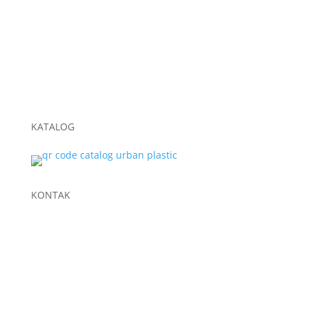
Geobox
Geotextile Woven
Geotextile Non Woven
Plastik Sampah Hitam
KATALOG
KONTAK
+62 822-9933-3938 (Panni)
+62 811-9151-338 (Anna)
+62 811-1721-338 (Ais)
info@urbanplastic.id