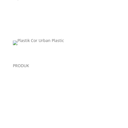
PRODUK
Plastik Cor
Plastik Sampah Medis
Geomembrane
Geocell
Geogrid