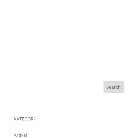
Jual Plastik Sampah
Jual Plastik Sampah Medis
Jual Plastik UV
Jual Plastik Wrapping
Kegunaan Plastik Cor
Pabrik Plastik
Pabrik Plastik Cor
KATEGORI
Artikel